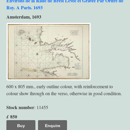
Environs de la Rade de Brest Levée et Gravée Par Ordre de
Roy. A Paris. 1693
Amsterdam, 1693
600 x 805 mm., early outline colour, with reinforcement to
colour show through on the verso, otherwise in good condition.
Stock number
: 11455
850
£
Buy
Enquire