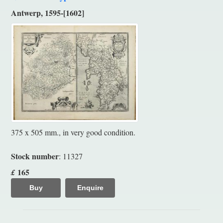
Antwerp, 1595-[1602]
375 x 505 mm., in very good condition.
Stock number
: 11327
165
£
Buy
Enquire