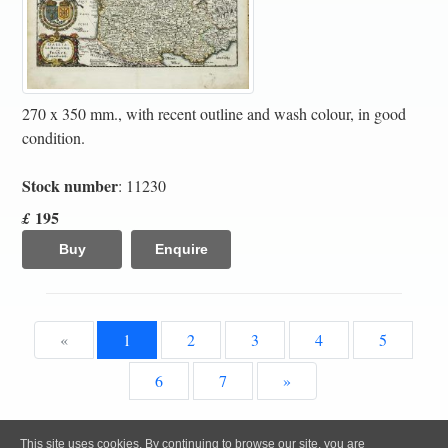
270 x 350 mm., with recent outline and wash colour, in good
condition.
Stock number
: 11230
195
£
Buy
Enquire
«
1
2
3
4
5
6
7
»
All content, images and code Copyright © Clive A. Burden LTD. 2005 – 2026.
This site uses cookies. By continuing to browse our site, you are