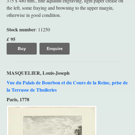
375 x 480 mm., fine aquatint engraving, light paper crease on
the left, some fraying and browning to the upper margin,
otherwise in good condition.
Stock number
: 11250
95
£
Buy
Enquire
MASQUELIER, Louis-Joseph
Vue du Palais de Bourbon et du Cours de la Reine, prise de
la Terrasse de Thuileries
Paris, 1778