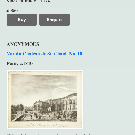
Stock number
: 11374
850
£
Buy
Enquire
ANONYMOUS
Vue du Chateau de St. Cloud. No. 10
Paris, c.1810