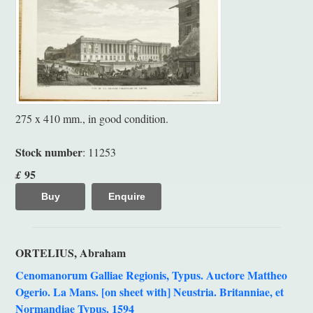
275 x 410 mm., in good condition.
Stock number
: 11253
95
£
Buy
Enquire
ORTELIUS, Abraham
Cenomanorum Galliae Regionis, Typus. Auctore Mattheo
Ogerio. La Mans. [on sheet with] Neustria. Britanniae, et
Normandiae Typus. 1594