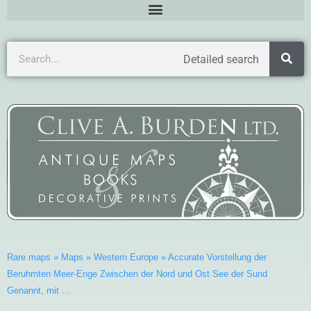
Detailed search
Rare maps
»
Maps
»
Western Europe
»
Accurate Vorstellung der
Beruhmten Meer-Enge Zwischen der Nord und Ost See der Sund
Genannt, mit …